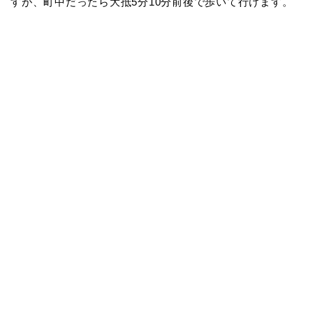
すが、町中だったら大抵5分10分前後で歩いて行けます。