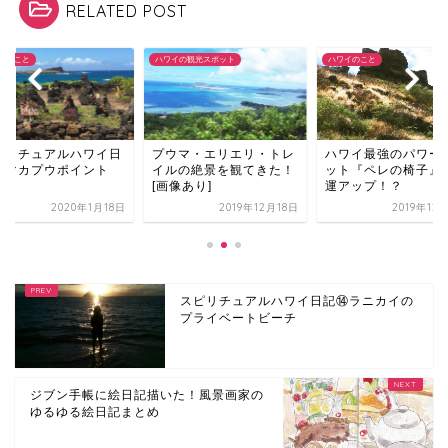
RELATED POST
イの観光スポット
ハワイのこと
ハワイのこと
ウマ・エリエリ・トレ
ハワイ最強のパワースポ
スピリチュアルハワ
ルの絶景を観てきた！
ット『ペレの椅子』で金
記⑰マカプウポイン
像あり]
運アップ！？
2019年12月18日
2019年12月10日
2020年1
スピリチュアルハワイ日記⑭ラニカイの
プライベートビーチ
ジブン手帳に絵日記描いた！風景画家の
ゆるゆる絵日記まとめ